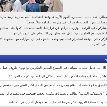
مالي- نفذ مئات المعلمين، اليوم الأربعاء، وقفة احتجاجية أمام مديرية تربية مار
سكات بقرار النقابة بالإضراب في مدرسة الكرامة نقلاً تعسفياً.
معلمين يوم الخامس من ايلول عند محاولتهم الاعتصام على الدوار الرابع.
ركون في الوقفة استمرار فعالياتهم وعدم الدخول في أي حوارات مع الحكومة إلا 
 في الاضراب.
د
ف عمل هشّة
تعاش الصادرات وثبات الأجور.. هل استفاد عمّال الزراعة من "فرصة الحرب"؟
لفينيق يدعو لاستحداث نظام يضمن حداً أدنى من الدخل لكبار السن غير المشمولين 
"الاستهلاكية المدنية" يطالبون بضمانات مكتوبة تحفظ حقوقهم قبل تنفيذ قرار الدم
جديد: المنطقة العربية الأكثر تعرضا لصدمات الغذاء بفعل الحرب في المنطقة