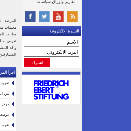
تقارير واوراق سياسات
المرصد الع
معلمات متم
النشرة الالكترونية
تعرض له ال
وأكد المشا
المشاركين
اقرأ المزي
تقرير: 15 ألف عامل خدمات مساندة في القطاع الصحي الحكومي يواجهون ظرو
بين ان
مركز ا
موظفو 
تقرير 