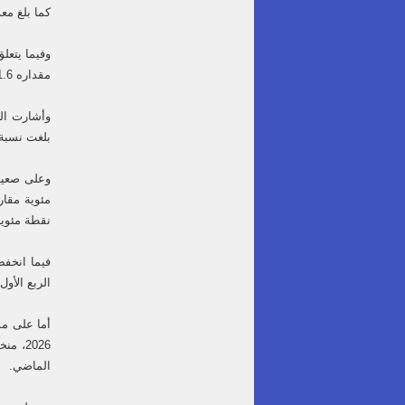
كما بلغ معدل البطالة بين 
مقداره 1.6 نقطة مئوية مقارنة بالفترة نفسها من عام 2022.
بلغت نسبة العاملين بأجر 85.7% من إج
نقطة مئوية واحدة فقط مقا
الربع الأو
الماضي.