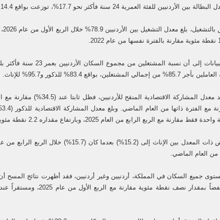
الأردنيين للفئة العمرية 24 سنة فأكثر نحو 17.7%، توزعت بواقع 14.4% للذكور و29.0% للإناث.
مالي المشتغلين، بواقع 83.4% للذكور و95.7% للإناث.
رنة مع الربع الرابع من العام 2025، وبارتفاع مقداره 2.2 نقطة مئوية مقارنة مع الربع الأول من العام الماضي.
ل من العام الماضي.
2026، منخفضاً بمقدار نصف نقطة