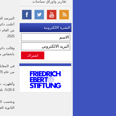
تقارير واوراق سياسات
المرصد الع
النشرة الالكترونية
2025.
بانخفاض مقداره 0.7 نقطة مئوية مقارنة ب
من عام 2025، فيما انخفض بمقدار 2.1 نقطة مئوية مقارنة بالربع الرابع من عام 2025.
وأظهرت نت
26.6%، تلتها عمّان بنسبة 22.6%، ثم الطفيلة بنسبة 22.4%، في حين سجلت العقبة أدنى معدل بطالة بنسبة 17.7%.
الثانوية ال