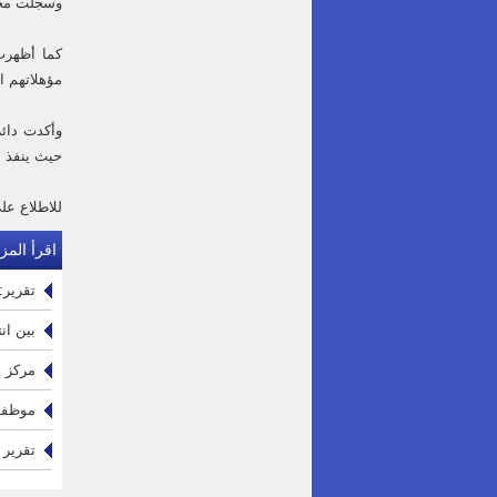
وسجلت محافظة المف
مؤهلاتهم التع
حيث ينفذ 
للاطلاع على
اقرأ المزي
تقرير: 15 ألف عامل خدمات مساندة في القطاع الصحي الحكومي يواجهون ظرو
بين ان
مركز ا
موظفو 
تقرير 