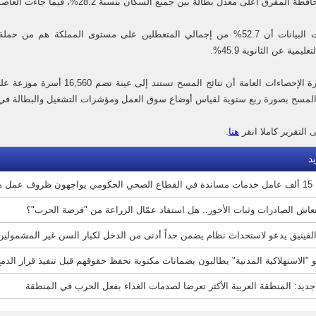
رق أعلى معدل بطالة بين جميع السكان بنسبة 28.2%، فيما جاءت العاصمة عمّان بأدنى معدل بلغ 11.4%.
كما أظهرت البيانات أن 52.7% من إجمالي المتعطلين على مستوى المملكة هم
ليمية عن الثانوية 45.9%.
وأكدت دائرة الإحصاءات العامة أن 
المسح بصورة ربع سنوية لقياس أوضاع سوق العمل ومؤشرات التشغيل والبطالة في 
 التقرير كاملا انقر
هنا
.
د
ف عمل هشّة
تعاش الصادرات وثبات الأجور.. هل استفاد عمّال الزراعة من "فرصة الحرب"؟
لفينيق يدعو لاستحداث نظام يضمن حداً أدنى من الدخل لكبار السن غير المشمولين 
"الاستهلاكية المدنية" يطالبون بضمانات مكتوبة تحفظ حقوقهم قبل تنفيذ قرار الدم
جديد: المنطقة العربية الأكثر تعرضا لصدمات الغذاء بفعل الحرب في المنطقة