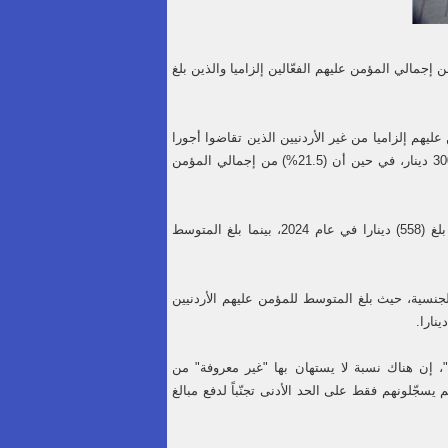
تركي الضمان الاجتماعي الذين لم تتجاوز أجورهم الشهرية 300 دينار (28.7%) من إجمالي المؤمن عليهم الفعّالين إلزاميا والذين بلغ
اجتماعي لعام 2024، فقد بلغت نسبة المؤمن عليهم إلزاميا من غير الأردنيين الذين تقاضوا أجورا
لم تتجاوز الـ220 دينارا (14.4%)، و(76.7%) من الفئة ذاتها تقاضوا أجورا شهرية لم تتجاوز الـ300 دينار، في حين أن (21.5%) من إجمالي المؤمن
وفيما يتعلق بمتوسط الأجر الشهري للمؤمن عليهم إلزاميا الفعالين في القطاع الخاص، فقد بلغ (558) دينارا في عام 2024، بينما بلغ المتوسط
جنسية، حيث بلغ المتوسط للمؤمن عليهم الأردنيين
 إن هناك نسبة لا يستهان بها "غير معروفة" من
سجّلونهم فقط على الحد الأدنى تجنّباً لدفع مبالغ