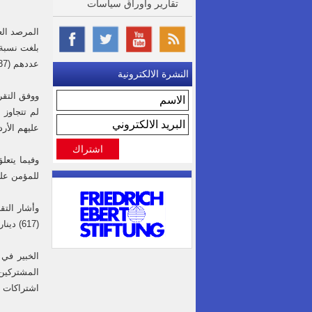
تقارير واوراق سياسات
المرصد الع
عددهم (1,458,737) مؤمّناً لعام 2024.
النشرة الالكترونية
عليهم الأردني
للمؤمن عليهم 
وأشار التق
(617) دينارا لعام 2024، مقابل (341) دينارا لغير الأردنيين، حيث وصلت الفجوة بينهما إلى (276) دينارا.
الخبير في
المشتركين 
اشتراكات 