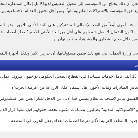
حي أن ذلك يحتاج من المؤسسة إلى تفعيل التفتيش لديها لا بل إعلان استنفاره للتح
يضيع حق المؤسسة بالاشتراكات القانونية ثانياً، ومن أجل تحقيق العدالة الاجتماعية بين ا
ك فئة أخرى أيضاً من العدد الإجمالي للمشتركين على الحد الأدنى للأجور، وفق الص
كن لكون الضمان لا يقبل شمولهم على أقل من الحد الأدنى للأجور يُضطر أصحاب عم
 من خلال حجم الشكاوى والمشاهدات، لا يستهان بها.
حي وزارة العمل، التي يقع ذلك ضمن مسؤولياتها، أن تدرس الأمر وتفعّل أجهزة التفتي
د
ف عمل هشّة
تعاش الصادرات وثبات الأجور.. هل استفاد عمّال الزراعة من "فرصة الحرب"؟
لفينيق يدعو لاستحداث نظام يضمن حداً أدنى من الدخل لكبار السن غير المشمولين 
"الاستهلاكية المدنية" يطالبون بضمانات مكتوبة تحفظ حقوقهم قبل تنفيذ قرار الدم
جديد: المنطقة العربية الأكثر تعرضا لصدمات الغذاء بفعل الحرب في المنطقة