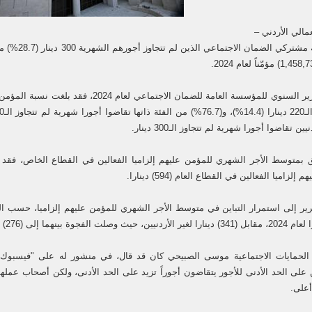
مالي الأردني –
بلغت نسبة مش
ووفق التقرير السنوي للمؤسسة العامة للضمان ال
ين تقاضوا أجورا شهرية لم تتجاوز الـ300 دينار.
إلزاميا الفعالين في القطاع العام (594) دينارا.
رير إلى استمرار التباين في متوسط الأجر الشهري للمؤمن عليهم إلزاميا، حسب ال
 الحمايات الاجتماعية موسى الصبيحي كان قد قال، في منشور له على "فيسبوك"،
على الحد الأدنى للأجور يتقاضون أجوراً تزيد على الحد الأدنى، ولكن أصحاب عملهم ي
أعلى.