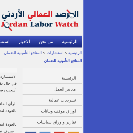
الرئيسية
من نحن
الاخبار
استش
الرئيسية
>
استشارات
>
المنافع التأمينية للضمان
المنافع التأمينية للضمان
الاستشارة:
الرئيسية
في حال تقد
معايير العمل
أسحب رصيد
تشريعات عمالية
الرأي القا
بالعودة لنص المادة 32 من قانون العمل الاردني فأنه يحق للعامل اجر
اوراق موقف وبيانات
تقارير واوراق سياسات
بالعودة لنص المادة 26 من نظام المنافع 