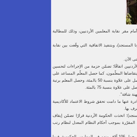
مام مقر نقابة المعلمين الأردنيين، وذلك للمطالبة
 المستجد)، وبتنفيذ الاتفاقية التي وقّعت بين نقابة
ى الآن.
ردنية ونقابة المعلمين الأردنيين اتفاقًا؛ تضمّن حزمة من الإجراءات لتحسين
ُتفق آنذاك على إقرار علاوة تضاف إلى علاوة الـ100 بالمئة التي يتقاضاها المعلّمون، كما حصل المعلّم المساعد على
علاوة بنسبة 35 بالمئة، فيما حصل المعلم على علاوة بنسبة 40 بالمئة، أمّا المعلم الأول فقد حصل على علاوة بنسبة 50 بالمئة، وحصل المعلم برتبة
نة شاقة".
ادرة عنها ما دامت تحقق شروط الاعتماد للأكاديمية
رف بها.
جد)؛ اتخذت الحكومة الأردنية قرارًا تضمّن إيقاف
ة المقرّرة بموجب أحكام النظام المعدل لنظام رتب
وبحسب الإحصاءات الرسمية؛ فإنّ عدد المعلّمين الأردنيين يصل إلى 146 ألف معلّمًا ومعلّمةً؛ إذ يعمل 106 آلاف منهم في المدارس الحكومية، فيما