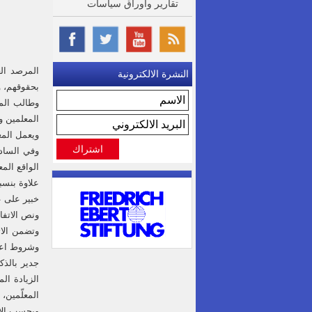
تقارير واوراق سياسات
المرصد الع
النشرة الالكترونية
بحقوقهم، و
وطالب المع
المعلمين و
ويعمل المع
خبير على علاوة بنسبة 65 بالمئة، بينما استُحدثت رتبة جدي
ونص الاتفا
وتضمن الات
وشروط اعتم
جدير بالذك
الزيادة ال
المعلّمين، 