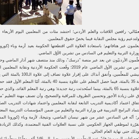
مّالي- رافعين اللافتات والعلم الأردني؛ احتشد مئات من المعلمين اليوم الأربعاء أ
لتدعيم رؤية مجلس النقابة فيما يخصّ حقوق المعلمين.
لمون عبر هتافاتهم؛ باستعادة العلاوة التي اقتطعتها الحكومة بعيد أزمة وباء (كورونا
وزارة التربية والتعليم في السادس من تشرين الأوّل الماضي.
لّمون الأردنيّون عن بعد عبر منصة "درسك"، وذلك منذ منتصف شهر آذار الماضي وحت
وفي السادس من تشرين الأول الماضي عام 2019؛ وقّعت الحكومة الأ
الواقع المعيشي للمعلّمين، وا
دة؛ وهي رتبة المعلم القائد، والذي حصل على علاوة بنسبة 75 بالمئة.
ق على زيادة الأجور وتحسين الظروف للمراقبة والتصحيح، وأن تصنف مهنة التعليم “مه
فاق اعتماد أكاديمية التدريب التابعة لنقابة المعلمين واعتماد شهادات التدريب الص
اد البرامج التدريبية في وزارة التربية والتعليم من ضمن المؤسسات التدريبية المعت
ر؛ أنّه في السادس عشر من شهر نيسان الماضي، ونتيجةً، لأزمة وباء (كورونا المست
مقرّرة لموظفي الجهاز الحكومي على نسبة العلاوات الفنية المعتمدة، وكذلك الزياد
وذلك حتى نهاية العام الحالي.