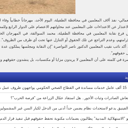
عمالي-
نفذ آلاف المعلمين في محافظة الطفيلة، اليوم الأحد، مهرجاناً خطابياً وفاء
اعتذار عن الاعتداءات على المعلمين عند محاولتهم الاعتصام على الدوار الرابع وللمطالبة 
 فرع نقابة المعلمين في محافظة الطفيلة، محمد السوالقة، في المهرجان ال
رامتهم، وعدم التراجع عن تلك الحقوق أو التنازل عنها تحت أي ظرف من الظروف".
 أكد نائب نقيب المعلمين الدكتور ناصر النواصرة "إن النقابة ومجلسها يملكون ع
 حقوقهم".
صرة في كلمته على أن المعلمين لا يريدون مزايا أو مكتسبات، بل ينشدون حقوقهم وا
د
ف عمل هشّة
تعاش الصادرات وثبات الأجور.. هل استفاد عمّال الزراعة من "فرصة الحرب"؟
لفينيق يدعو لاستحداث نظام يضمن حداً أدنى من الدخل لكبار السن غير المشمولين 
"الاستهلاكية المدنية" يطالبون بضمانات مكتوبة تحفظ حقوقهم قبل تنفيذ قرار الدم