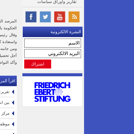
تقارير واوراق سياسات
المرصد ال
الحكومة بال
النشرة الالكترونية
وقال رئيس
واستعادة ك
ومن جانبه،
أجل تحصيل
وأكد النوا
اقرأ المزي
تقرير: 15 ألف عامل خدمات مساندة في القطاع الصحي الحكومي يواجهون ظرو
بين ان
مركز ا
موظفو 